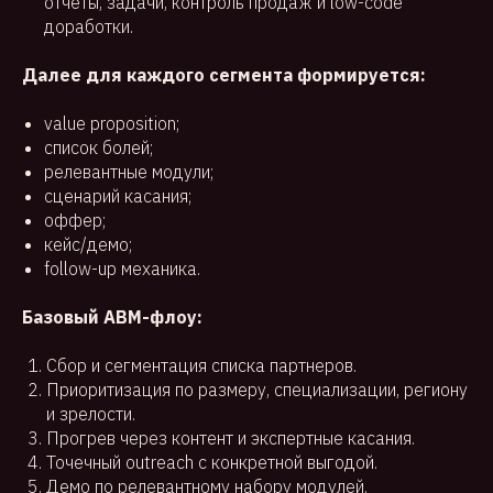
отчеты, задачи, контроль продаж и low-code
доработки.
Далее для каждого сегмента формируется:
value proposition;
список болей;
релевантные модули;
сценарий касания;
оффер;
кейс/демо;
follow-up механика.
Базовый ABM-флоу:
Сбор и сегментация списка партнеров.
Приоритизация по размеру, специализации, региону
и зрелости.
Прогрев через контент и экспертные касания.
Точечный outreach с конкретной выгодой.
Демо по релевантному набору модулей.