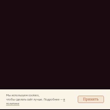
Мы используем cookies,
Принять
чтобы сделать сайт лучше. Подробнее —
в
политике